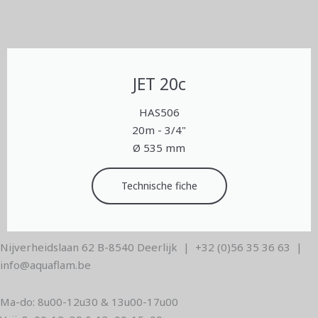
JET 20c
HAS506
20m - 3/4"
Ø 535 mm
Technische fiche
Nijverheidslaan 62 B-8540 Deerlijk | +32 (0)56 35 36 63 |
info@aquaflam.be
Ma-do: 8u00-12u30 & 13u00-17u00