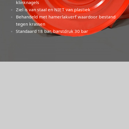
klinknagels
Ziel is van staal en NIET van plastiek
Behandeld met hamerlakverf waardoor bestand
tegen krassen
Standaard 18 bar, barstdruk 30 bar