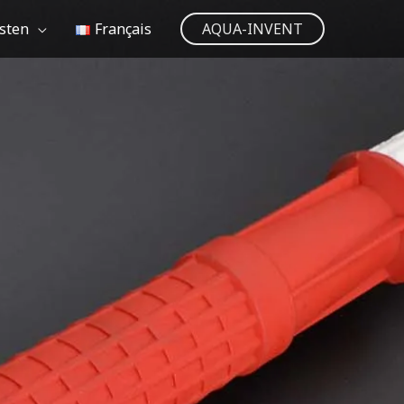
sten
Français
AQUA-INVENT