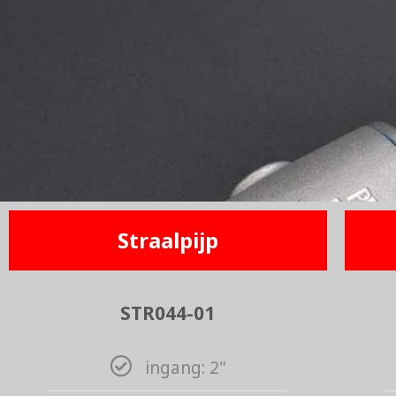
Straalpijp
STR044-01
ingang: 2"