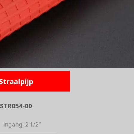
Straalpijp
STR054-00
ingang: 2 1/2"