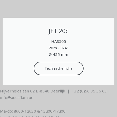
JET 20c
HAS505
20m - 3/4"
Ø 455 mm
Technische fiche
Nijverheidslaan 62 B-8540 Deerlijk | +32 (0)56 35 36 63 |
info@aquaflam.be
Ma-do: 8u00-12u30 & 13u00-17u00