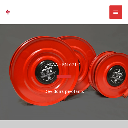
Skip
MAI
to
AQUA-INVENT
content
MEN
KIWA - EN 671-1
Dévidoirs pivotants