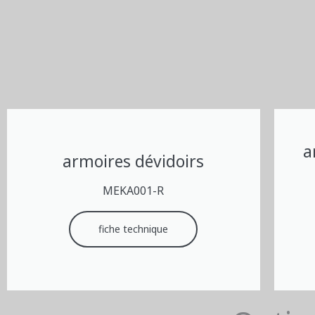
a
armoires dévidoirs
MEKA001-R
fiche technique