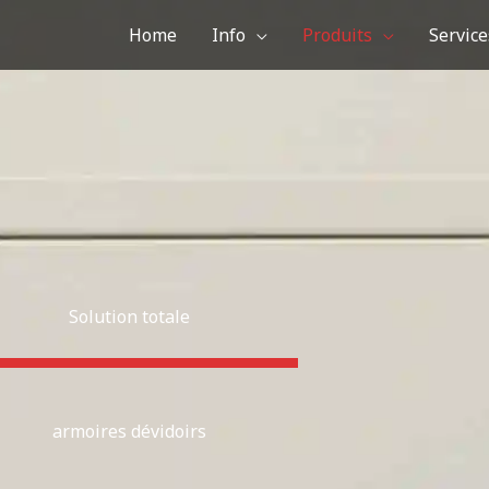
Home
Info
Produits
Service
Solution totale
armoires dévidoirs