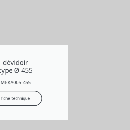
dévidoir
type Ø 455
MEKA005-455
fiche technique