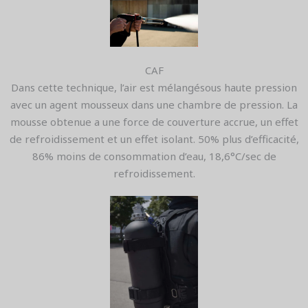
CAF
Dans cette technique, l’air est mélangésous haute pression
avec un agent mousseux dans une chambre de pression. La
mousse obtenue a une force de couverture accrue, un effet
de refroidissement et un effet isolant. 50% plus d’efficacité,
86% moins de consommation d’eau, 18,6°C/sec de
refroidissement.